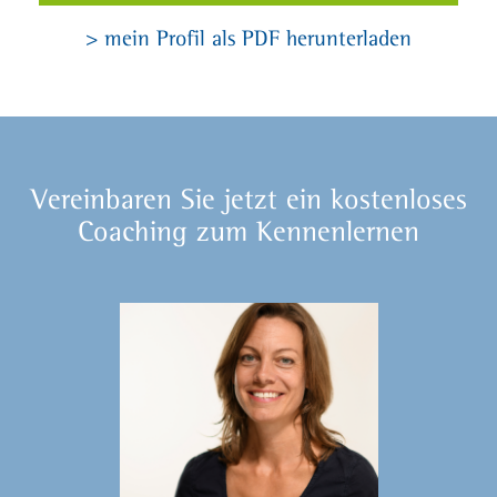
> mein Profil als PDF herunterladen
Vereinbaren Sie jetzt ein kostenloses
Coaching zum Kennenlernen